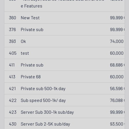
e Features
360
New Test
99,999 ₫
376
Private sub
99,999 ₫
393
Ok
74,000 ₫
405
test
60,000 ₫
411
Private sub
68,686 ₫
413
Private 68
60,000 ₫
421
Private sub 500-1k day
56,596 ₫
422
Sub speed 500-1k/ day
76,088 ₫
423
Server Sub 300-1k sub/day
99,999 ₫
430
Server Sub 2-5K sub/day
93,500 ₫