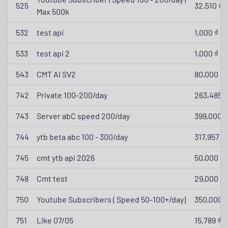
525
32,510 ₫
Max 500k
532
test api
1,000 ₫
533
test api 2
1,000 ₫
543
CMT AI SV2
80,000 ₫
742
Private 100-200/day
263,485 ₫
743
Server abC speed 200/day
399,000 ₫
744
ytb beta abc 100 - 300/day
317,957 ₫
745
cmt ytb api 2026
50,000 ₫
748
Cmt test
29,000 ₫
750
Youtube Subscribers ( Speed 50-100+/day)
350,000 ₫
751
Like 07/05
15,789 ₫