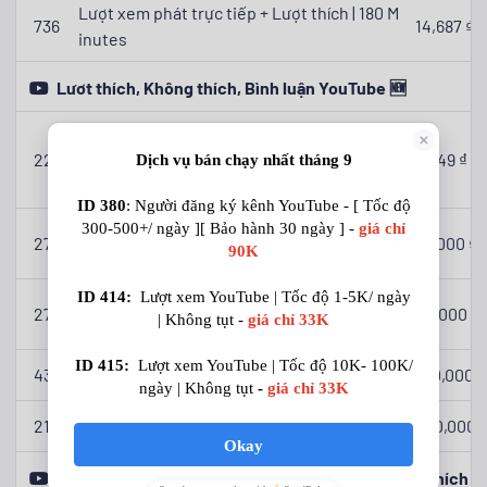
Lượt xem phát trực tiếp + Lượt thích | 180 M
736
14,687 ₫
inutes
Lươt thích, Không thích, Bình luận YouTube 🆕
Lượt thích trên Youtube - Bắt đầu ngay - B
221
ảo hành 30 ngày (RẺ NHẤT VÀ NHANH NHẤ
5,049 ₫
T)
Lượt thích YouTube | Tối đa 100K , Bảo hàn
278
35,000 ₫
h 30 ngày
Lượt thích YouTube Nhanh | Không bảo hà
277
20,000 ₫
nh
43
Like YouTube 🆕
100,000 ₫
217
Bình luận YouTube giá rẻ
250,000 
Lượt Thích Bài Viết Cộng Đồng YouTube / Không thích