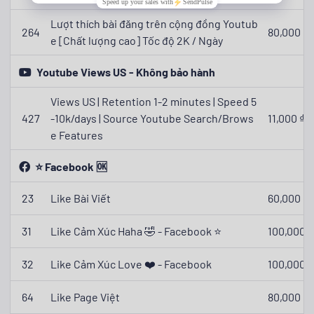
Lượt thích bài đăng trên cộng đồng Youtub
264
80,000 ₫
e [Chất lượng cao] Tốc độ 2K / Ngày
Youtube Views US - Không bảo hành
Views US | Retention 1-2 minutes | Speed 5
427
-10k/days | Source Youtube Search/Brows
11,000 ₫
e Features
⭐ Facebook 🆗
23
Like Bài Viết
60,000 ₫
31
Like Cảm Xúc Haha 🤣 - Facebook ⭐
100,000 ₫
32
Like Cảm Xúc Love ❤️ - Facebook
100,000 ₫
64
Like Page Việt
80,000 ₫