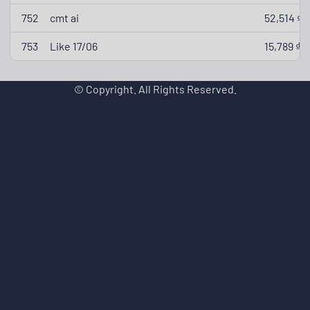
752
cmt ai
52,514 ₫
753
Like 17/06
15,789 ₫
© Copyright. All Rights Reserved.