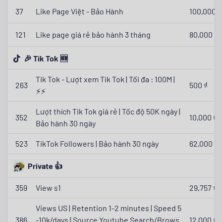
37
Like Page Việt - Bảo Hành
100,000 ₫
121
Like page giá rẻ bảo hành 3 tháng
80,000 ₫
🎉 Tik Tok 🆕
Tik Tok - Lượt xem Tik Tok | Tối đa : 100M |
263
500 ₫
⚡️⚡️
Lượt thích Tik Tok giá rẻ | Tốc độ 50K ngày |
352
10,000 ₫
Bảo hành 30 ngày
523
TikTok Followers | Bảo hành 30 ngày
62,000 ₫
Private 👍
359
View s1
29,757 ₫
Views US | Retention 1-2 minutes | Speed 5
386
-10k/days | Source Youtube Search/Brows
12,000 ₫